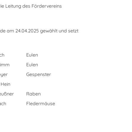
ie Leitung des Fördervereins
rde am 24.04.2025 gewählt und setzt
ch
Eulen
Grimm
Eulen
eyer
Gespenster
 Hein
eußner
Raben
ach
Fledermäuse